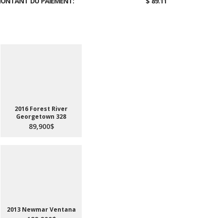
ONTANT DU PAIEMENT:
$ 89.11
2016 Forest River
Georgetown 328
89,900$
2013 Newmar Ventana