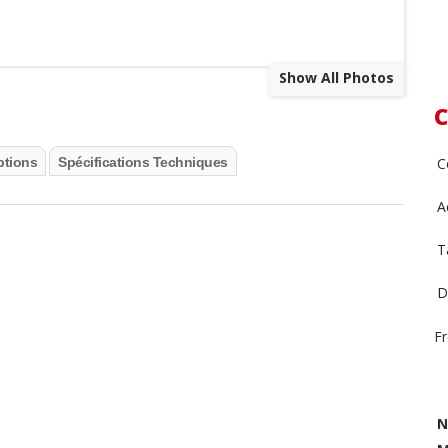
Show All Photos
C
C
ptions
Spécifications Techniques
A
T
D
F
N