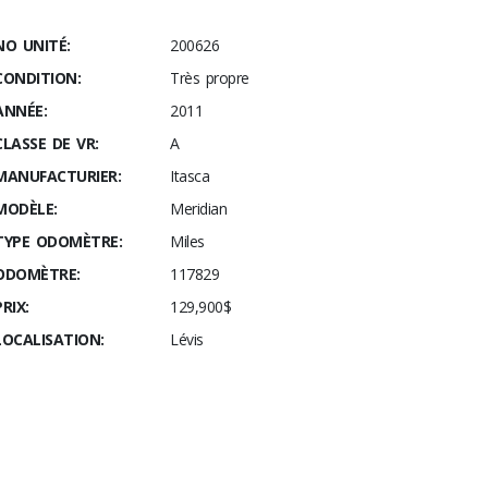
NO UNITÉ:
200626
CONDITION:
Très propre
ANNÉE:
2011
CLASSE DE VR:
A
MANUFACTURIER:
Itasca
MODÈLE:
Meridian
TYPE ODOMÈTRE:
Miles
ODOMÈTRE:
117829
PRIX:
129,900$
LOCALISATION:
Lévis