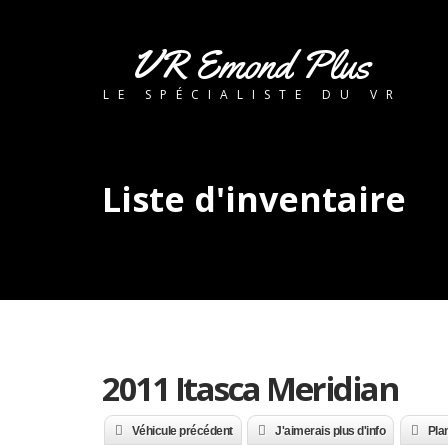
VR Emond Plus
LE SPÉCIALISTE DU VR
Liste d'inventaire
2011 Itasca Meridian
Véhicule précédent
J'aimerais plus d'info
Plan