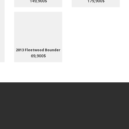
149,900$
179,900$
2013 Fleetwood Bounder
69,900$