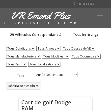
418-836-5050
VR Emond Plus
LE SPÉCIALISTE DU VR
Tous les listings
29
Véhicules
Correspondant à:
Tous Conditions
Tous Années
Tous Classes de VR
Tous Manufacturiers
Tous Modèles
Tous Odomètres
Tous Prix
Tous Localisations
Trier par:
Réinitialiser les filtres
Cart de golf Dodge
RAM