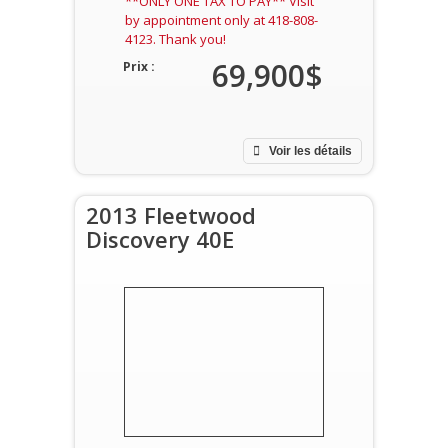
**ONLY ONE TAX TO PAY** Visit
by appointment only at 418-808-
4123. Thank you!
69,900$
Prix :
Voir les détails
2013 Fleetwood
Discovery 40E