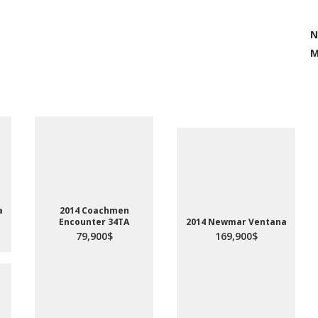
N
M
a
2014 Coachmen
Encounter 34TA
2014 Newmar Ventana
79,900$
169,900$