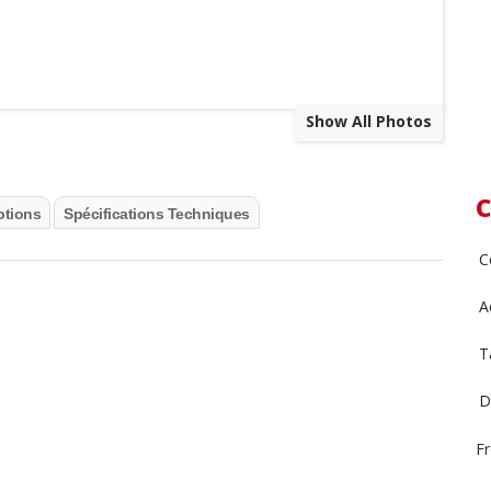
Show All Photos
C
ptions
Spécifications Techniques
C
A
T
D
F