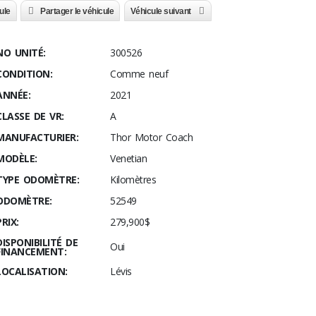
ule
Partager le véhicule
Véhicule suivant
NO UNITÉ:
300526
CONDITION:
Comme neuf
ANNÉE:
2021
CLASSE DE VR:
A
MANUFACTURIER:
Thor Motor Coach
MODÈLE:
Venetian
TYPE ODOMÈTRE:
Kilomètres
ODOMÈTRE:
52549
PRIX:
279,900$
DISPONIBILITÉ DE
Oui
FINANCEMENT:
LOCALISATION:
Lévis